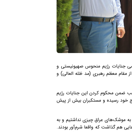
اضی جنایات رژیم منحوس صهیونیستی و
ز مقام معظم رهبری (مد ظله العالی) و
هب ضمن محکوم کردن این جنایات رژیم
ج خود رسیده و مستکبران بیش از پیش
ع مقدس ملت ایران اظهار داشت: ما در جنگ ۸ ساله برای پاسخ به موشک‌های عراق چیزی نداشتیم و به
ی هم گذاشت که واقعا شرم‌آور بودند.