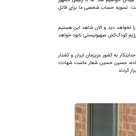
شت. تسویه حساب شخصی ما برای قاتل
د: همان‌طور که مقام معظم رهبری فرمودند رژیم صهیونیستی ۲۵ سال آینده را نخواهد دید و الان شاهد این هستیم
 و رژیم کودک‌کش صهیونیستی نابود خواهد
یتکار به کشور عزیزمان ایران و کشتار
ایم آماده، حسین حسین شعار ماست شهادت
از کردند.