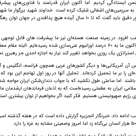
 ایستادگی کردیم. اما اکنون ایران قدرتمند با فناوری‌های پیشرف
ک) تاکنون بیش از ۵۰۰ موشک به سرزمین‌های اشغالی شلیک کرده‌ است. خداوند شهید بزرگوا
که چنین تکنولوژی را ایجاد کردند. به طور دقیق باید گفت که تا ۱۰ سال آیند
 افزود: در زمینه صنعت هسته‌ای نیز ما پیشرفت های قابل توجهی داش
ما ۳ و نیم درصد و زیر ۵ درصد بود اما اکنون ما به ۶۰ درصد اورانیوم غنی‌سازی شده رسی
ن استراتژی یک روزی بخواهد تغییر کند نیاز به اجازه احدی جز رهبری 
أس آن آمریکایی‌ها و دیگر کشورهای غربی همچون فرانسه، انگلیس و آ
را بر ما تحمیل کرده‌اند. تحلیل آنها در روز اول تهاجم این بود که 
ن باشند. اما ساعتی طول نکشید که با جواب دندان‌شکن ایران مواجه ش
 رژیم صهیونیستی هستیم. فکر کنید اگر بخواهیم از توان بیشتری استف
ادامه داد: خبرنگار الجزیره گزارش داده است که در هفته گذشته اسرا
 (علیهم السلام) و به لطف اتحاد و همدلی بی‌نظیر مردم ما پیروز