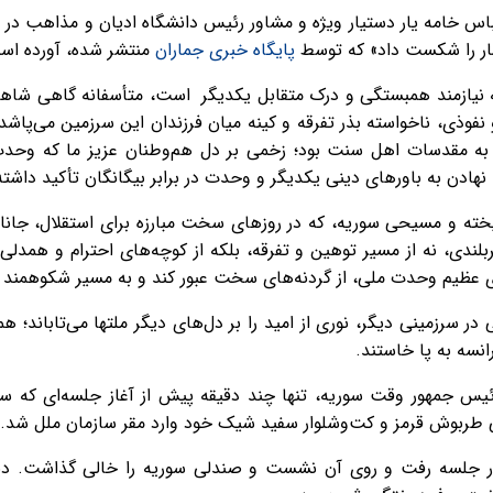
س خامه یار دستیار ویژه و مشاور رئیس دانشگاه ادیان و مذاهب در امو
ار را شکست داد» که توسط
پایگاه خبری جماران
منتشر شده، آورده اس
ه نیازمند همبستگی و درک متقابل یکدیگر است، متأسفانه گاهی شاهد 
نفوذی، ناخواسته بذر تفرقه و کینه میان فرزندان این سرزمین می‌پاشد.
 به مقدسات اهل سنت بود؛ زخمی بر دل هم‌وطنان عزیز ما که وحدت
نهادن به باورهای دینی یکدیگر و وحدت در برابر بیگانگان تأکید داشته
 و مسیحی سوریه، که در روزهای سخت مبارزه برای استقلال، جانانه
ربلندی، نه از مسیر توهین و تفرقه، بلکه از کوچه‌های احترام و همدلی 
ه‌ی عظیم وحدت ملی، از گردنه‌های سخت عبور کند و به مسیر شکوهمند 
در سرزمینی دیگر، نوری از امید را بر دل‌های دیگر ملتها می‌تاباند؛ ه
انسه به پا خاستند.
لخوری، رئیس جمهور وقت سوریه، تنها چند دقیقه پیش از آغاز جلسه‌ای که 
ی طربوش قرمز و کت‌وشلوار سفید شیک خود وارد مقر سازمان ملل شد.
 در جلسه رفت و روی آن نشست و صندلی سوریه را خالی گذاشت. د