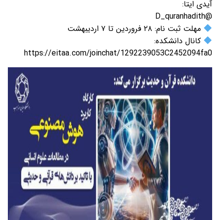
آیدی ایتا:
@D_quranhadith
مهلت ثبت نام: ۲۸ فروردین تا ۷ اردیبهشت
کانال دانشکده:
https://eitaa.com/joinchat/1292239053C2452094fa0