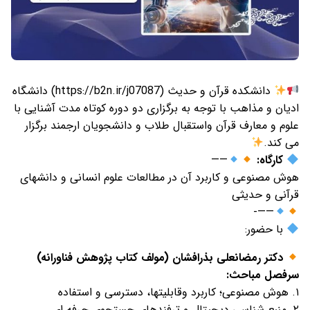
دانشکده قرآن و حدیث (https://b2n.ir/j07087) دانشگاه
ادیان و مذاهب با توجه به برگزاری دو دوره کوتاه مدت آشنایی با
علوم و معارف قرآن واستقبال طلاب و دانشجویان ارجمند برگزار
می کند.
کارگاه:
——
هوش مصنوعی و کاربرد آن در مطالعات علوم انسانی و دانشهای
قرآنی و حدیثی
——-
با حضور:
دکتر رمضانعلی بذرافشان (مولف کتاب پژوهش فناورانه)
سرفصل مباحث:
۱. هوش مصنوعی؛ کاربرد وقابلیتها، دسترسی و استفاده
۲. منبع شناسی دیجیتال و ترفندهای جستجوی حرفه ای