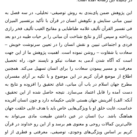
این پژوهش ضمن پای‌بندی به روش توصیفی- تحلیلی، در سه فصل به
تبیین مبانی ستایش و نکوهش انسان در قرآن با تأکید برتفسیر المیزان
فی تفسیر القرآن تألیف علامه طباطبایی و مفاتیح الغیب تألیف فخر رازی
پرداخته و سپس آثار و نتایج شناخت آن‌ مبانی را بر حیات طیبه در دو بعد
فردی و اجتماعی تبیین و نقش انسان ‌را در تعیین سرنوشت خویش –
سعادت یا شقاوت – روشن نموده است. اهمیت پژوهش ما از این جهت
است که آگاه شدن آدمی به صفات نیکو و ناپسند خود، راه تحصیل
معرفت و مسیر پیمودن سعادت را برای انسان تسهیل می‌کند. همچنین
اطلاع از موضع قرآن کریم در این موضوع و با تکیه بر آرای مفسران
مطرح جهان اسلام در باب آن مبانی، غنای تحقیق را افزوده و نتایج به
دست آمده را قابل اعتماد می‌سازد. نتیجه حاصل شده از این تحقیق،
آنکه: الف) آفرینش جهان هستی غایتی حکیمانه دارد و چون انسان آفریده
خداست، غایت خلق او با ویژگی‎‌هایی خاص باید با هدف غایی خلقت جهان
هماهنگ باشد. ب) انسان در عین داشتن طبیعت مادی می‌تواند به
عالی‌ترین کمالات روحی و معنوی هم برسد و از این ‌رو خداوند در قرآن
کریم بر اساس ویژگی‌های وجودی، توصیفی، معرفتی و فطری از او