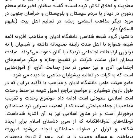
معنویت و اخلاق تلاش کرده است» گفت: سخنان اخیر مقام معظم
رهبری در دیدار با مردم سیستان و بلوچستان و خراسان جنوبی در
مورد دیگر مذاهب اسلامی ریشه در تعالیم اهل بیت (علیهم
السلام) دارد.
دانشیار گروه شیعه شناسی دانشگاه ادیان و مذاهب افزود؛ ائمه
شیعه همواره با اهل سنت رابطه صمیمانه داشته و شیعیان را به
برقراری ارتباطات اجتماعی نزدیک با آنان دعوت می‌کردند. عیادت
بیماران اهل سنت، شرکت در تشییع جنازه و دیگر مراسم‌های
اجتماعی آنان و نیز حضور در نماز جماعت آنان، از آموزه‌هایی
است که به کرات در تعالیم پیشوایان مذهبی ما دیده می شود.
عضو هیئت علمی دانشگاه ادیان و مذاهب با تأکید بر این که در
طول تاریخ هوشیاری و مواضع مراجع اصیل شیعه در حفظ وحدت
امت اسلامی ستودنی است ادامه داد: موضوع وحدت و تقریب
مذاهب از جمله مباحثی است که از اهمیت بسزایی نزد مسلمانان
برخوردار است و در منابع اسلامی نیز به آن اشاره شده‌است.
توطئه‌های تفرقه‌افکنانه که از سوی دشمنان اسلام برای ایجاد
شکاف و تزلزل در صفوف مسلمانان ایجاد می‌شود ضرورت
پرداختن به مسأله وحدت را در این برهه از تاریخ دوچندان