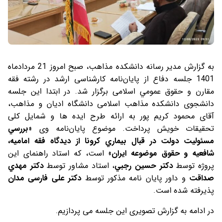
به گزارش مدیر رسانه دانشکده مذاهب، صبح امروز 21 مردادماه
1401 جلسه دفاع از پایان‌نامه کارشناسی ارشد در رشته فقه
مقارن و حقوق عمومي اسلامی برگزار شد. در ابتدا این جلسه
دانشجوی دانشکده مذاهب اسلامی دانشگاه ادیان و مذاهب،
آقای محمود کریم پور به ارائه طرح ایده ها و شمایل کلی
تحقیقات خویش پرداخت. موضوع پایان‌نامه وی «
بررسي
مسئوليت دولت در قبال بيماري کرونا از ديدگاه فقه اماميه،
شافعيه و حقوق موضوعه ايران
» است، که استاد راهنمای این
پروژه توسط
دکتر حسين رجبي
، استاد مشاور توسط
دکتر مهدي
صداقت
و داور پایان نامه مذکور توسط
دکتر علی فارسی مدان
پذیرفته شده است.
در ادامه به گزارش تصویری این جلسه می پردازیم.