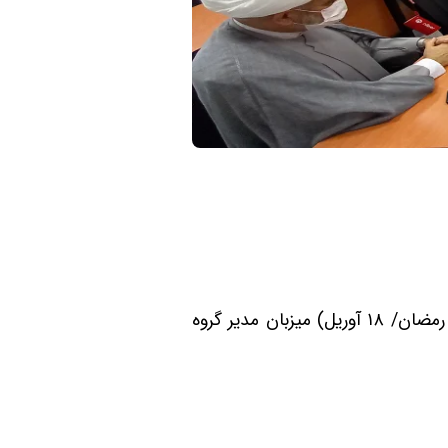
حسینی، رئیس دانشکده تاریخ، در روز شنبه به تاریخ 29/01/1401 (۱۶ رمضان/ ۱۸ آوریل) ميزبان مدیر گروه