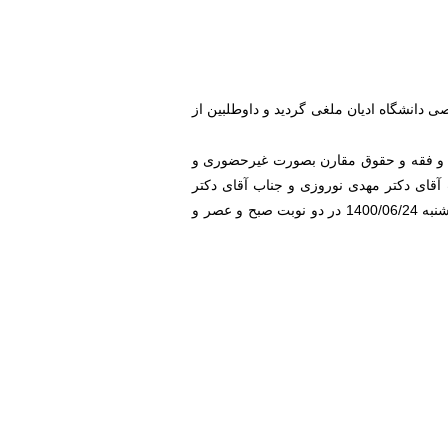
 دانشگاه ادیان ملغی گردید و داوطلبین از
ی و فقه و حقوق مقارن بصورت غیرحضوری و
آقای دکتر مهدی نوروزی و جناب آقای دکتر
اسداله رضائی و حجج اسلام مهدی صداقت و جواد لطفی و آقایان طه سمعی، آقای درزی و آقای صداقت در روزهای چهارشنبه 1400/06/24 در دو نوبت صبح و عصر و