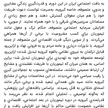
به بافت اجتماعي ايران در اين دوره، و قدرت‌گيري زندگي عشايري
و بدوي، متصوفه، خاصه کبرويه، به‌سرعت توانست دعوت طريقت
خود را هم ميان مغولان گسترش دهند و هم جمع زيادي از
مسلمانان سرزمين‌هاي شرقي را با خود همراه نمايند. از سويي، با
افزايش سرمايه اجتماعي متصوفه، حکام ترک و مغول مانند
تيموريان براي کسب مشروعيت با برخي از آن‌ها همراهي
مي‌کردند. و از سويي ديگر، قدرت اقتصادي اين متصوفه، از جمله
کبرويه، با نذورات درباري و عامه مردم رو به فزوني نهاد و ازاين‌رو،
قبايل ترکمان به نيروي نظامي بالقوه کبرويه تبديل شدند؛ ازاين‌رو،
توسعه متصوفه خود به تهديدي براي تيموريان تبديل شد؛ براين
اساس، به همان ميزان که تيموريان با طريقت نقشبندي و مشايخ
آن ارتباط صميمي داشتند، سلسله‌هاي منسوب به نجم‌الدين کبري
را رقيب سياسي خود مي‌ديدند. در اين مخاصمات برخي از مشايخ
کبرويه مانند سيد علي همداني تبعيد شده و برخي ديگر مانند
اسحاق ختلاني به قتل رسيدند. براساس يافته‌هاي اين پژوهش،
که به‌گونه توصيفي ـ تحليلي انجام شده، به نظر مي‌رسد با
قدرتمندي کبرويه در دوره تيموريان در بعد اجتماعي، اقتصادي و
نظامي، خصومت نظامي حاکم با آن‌ها نيز افزايش يافت و از