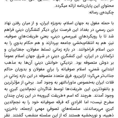
محتوای این پایان‌نامه ارائه میگردد.
چکیده‌ی رساله:
با حمله مغول به جهان اسلام، به‌ويژه ايران، و از ميان رفتن نهاد
دين رسمي در بغداد اين فرصت براي ديگر کنشگران ديني فراهم
شد تا با رويکردهاي غيررسمي ديني، يعني طريقت‌هاي صوفيه،
نيز، هم به انتظام‌بخشي جامعه بپردازند و هم حکام بدوي را به
دين اسلام فراخوانند. در بازه زماني تسلط مغولان، جغتاييان و
ترکمانان در ايران، اين کنشگري ديني در شرق جهان اسلام عموماً
بر دوش متصوفه بود. نزديکي خوانش ديني آن‌ها به مذهب
ابتدايي شمني، اسلام صوفيانه را براي مغولان و بدويان حاکم
جذاب‌تر مي‌کرد؛ ازاين‌رو، فرق متعدد متصوفه در اين بازه زماني در
فلات ايران به‌خصوص ماوراءالنهر به وجود آمد. برخي از مؤثرترين
و بانفوذترين اين طريقت‌ها توسط شاگردان نجم‌الدين کبري به
وجود آمدند. هرچند که اسم «طريقت کبرويه» در اين زمان چندان
مطرح نيست؛ اما افرادي که فرقه صوفيانه خود را به نجم‌الدين
کبري مي‌رساندند، سلسله‌هاي تصوفي مهمي ازجمله، باخرزي،
ذهبيه، و نوربخشيه هستند که از اين سلسله منشعب گشتند. نظر