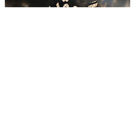
«تابستانهٔ ادیان و عرفان» با سه نشست تخصصی در قم برگزار
می‌شود