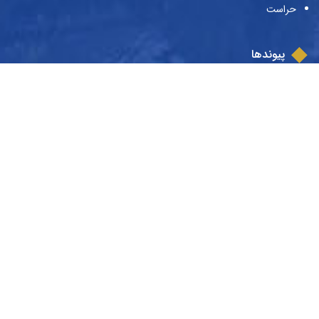
حراست
پیوندها
وزارت علوم و تحقیقات و فناوری
صندوق حمایت از پژوهش‌گران و فن‌آوران
صندوق رفاه دانشجویان
بنیاد ملی نخبگان
قم، پردیسان، بلوار امام صادق، ابتدای بلوار مولوی