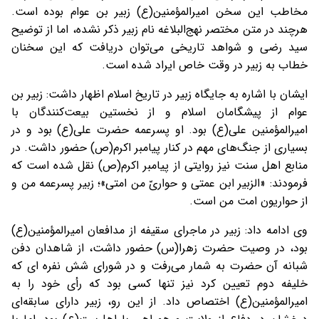
مخاطب این سخن امیرالمؤمنین(ع) زبیر بن عوام بوده است.
هرچند در متن مختصر نهج‌البلاغه نام زبیر ذکر نشده، اما از توضیح
سید رضی و شواهد تاریخی می‌توان دریافت که این سخنان
خطاب به زبیر در وقت خاص ایراد شده است.
ایشان با اشاره به جایگاه زبیر در تاریخ اسلام اظهار داشت: زبیر بن
عوام از پیشگامان اسلام و از نخستین بیعت‌کنندگان با
امیرالمؤمنین علی(ع) بود. او پسرعمه حضرت علی(ع) بود و در
بسیاری از جنگ‌های مهم در کنار پیامبر اکرم(ص) حضور داشت. در
منابع اهل سنت نیز روایتی از پیامبر اکرم(ص) نقل شده است که
فرمودند: «الزبیر ابن عمتی و حواریّ من امتی»؛ زبیر پسرعمه من و
از حواریون امت من است.
وی ادامه داد: زبیر در ماجرای سقیفه از مدافعان امیرالمؤمنین(ع)
بود، در وصیت حضرت زهرا(س) حضور داشت، از شاهدان دفن
شبانه آن حضرت به شمار می‌رفت و در شورای شش نفره ای که
خلیفه دوم تعیین کرد نیز تنها کسی بود که رأی خود را به
امیرالمؤمنین(ع) اختصاص داد. از این رو، زبیر دارای سابقه‌ای