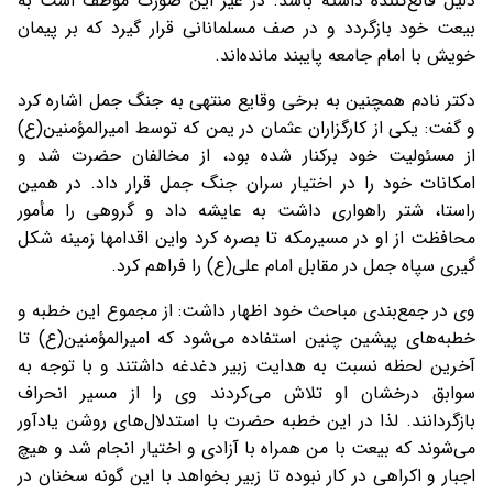
دلیل قانع‌کننده داشته باشد. در غیر این صورت موظف است به
بیعت خود بازگردد و در صف مسلمانانی قرار گیرد که بر پیمان
خویش با امام جامعه پایبند مانده‌اند.
دکتر نادم همچنین به برخی وقایع منتهی به جنگ جمل اشاره کرد
و گفت: یکی از کارگزاران عثمان در یمن که توسط امیرالمؤمنین(ع)
از مسئولیت خود برکنار شده بود، از مخالفان حضرت شد و
امکانات خود را در اختیار سران جنگ جمل قرار داد. در همین
راستا، شتر راهواری داشت به عایشه داد و گروهی را مأمور
محافظت از او در مسیرمکه تا بصره کرد واین اقدامها زمینه شکل
گیری سپاه جمل در مقابل امام علی(ع) را فراهم کرد.
وی در جمع‌بندی مباحث خود اظهار داشت: از مجموع این خطبه و
خطبه‌های پیشین چنین استفاده می‌شود که امیرالمؤمنین(ع) تا
آخرین لحظه نسبت به هدایت زبیر دغدغه داشتند و با توجه به
سوابق درخشان او تلاش می‌کردند وی را از مسیر انحراف
بازگردانند. لذا در این خطبه حضرت با استدلال‌های روشن یادآور
می‌شوند که بیعت با من همراه با آزادی و اختیار انجام شد و هیچ
اجبار و اکراهی در کار نبوده تا زبیر بخواهد با این گونه سخنان در