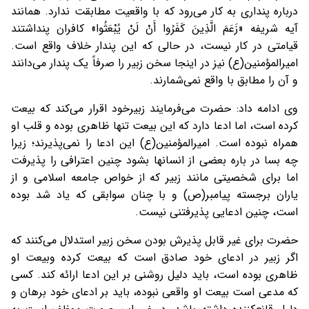
درباره پنداری به کار می‌رود که با واقعیت مطابقت ندارد. همانند
آیه شریفه «زَعَمَ الَّذِینَ کَفَرُوا أَنْ لَنْ یُبْعَثُوا» کافران پنداشتند
قیامتی در کار نیست، در حالی که این پندار خلاف واقع است.
امیرالمؤمنین(ع) نیز در اینجا سخن زبیر را صرفاً یک پندار می‌دانند
و آن را مطابق با واقع نمی‌شمارند.
وی ادامه داد: حضرت می‌فرمایند زبیرخود اقرار می‌کند که بیعت
کرده است، اما ادعا دارد که این بیعت تنها ظاهری بوده و قلب او
همراه نبوده است. امیرالمؤمنین(ع) این ادعا را نمی‌پذیرند؛ زیرا
چه بسا در باره بعضی از انسانها بشود چنین اعترافی را پذیرفت
اما برای شخصیتی مانند زبیر که از خواص جامعه اسلامی و از
یاران برجسته پیامبر(ص) و با چنان سوابقی که یاد شد بوده
است، چنین ادعایی پذیرفتنی نیست.
حضرت برای غیر قابل پذیرش بودن سخن زبیر استدلال می‌کنند که
اگر زبیر در ادعای خود صادق است که بیعت کرده وبیعت او
ظاهری بوده است، باید دلیل روشنی بر این ادعا ارائه کند. کسی
که مدعی است بیعت او واقعی نبوده، باید بر ادعای خود برهان و