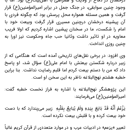
درخشان در دفاع از ولایت و همراهی با اهل‌بیت(ع) بود. اما با
وجود چنین سوابقی، در جنگ جمل در برابر امیرالمؤمنین(ع) قرار
گرفت و همین مسئله همواره محل پرسش بود که چگونه فردی با
آن پیشینه درخشان درچنین مسیری قرار گرفت وبیعت خود با
امام را شکست، ما در سخنان پیشین اشاره کردیم که اولا فریب
معاویه در او تاثیر داشت وثانیا حب جاه وحکومت نیز اورا به
چنین روزی انداخت.
وی افزود: در برخی نقل‌های تاریخی آمده است که هنگامی که از
زبیر درباره شکستن بیعتش با امام علی(ع) سؤال شد، او پاسخ
داد که من با دستم بیعت کردم اما قلبم رضایت نداشت. بنا براین
خطبه هشتم نهج‌البلاغه ناظر به این سخن او است.
این پژوهشگر نهج‌البلاغه با اشاره به فراز نخست خطبه گفت:
امیرالمؤمنین(ع) می‌فرمایند:
یَزْعُمُ أَنَّهُ قَدْ بَایَعَ بِیَدِهِ وَلَمْ یُبَایِعْ بِقَلْبِهِ زبیر می‌پندارد که با دست
خود بیعت کرده و با قلبش بیعت نکرده است.
تعبیر «یزعم» در ادبیات عرب و در موارد متعددی از قرآن کریم غالباً