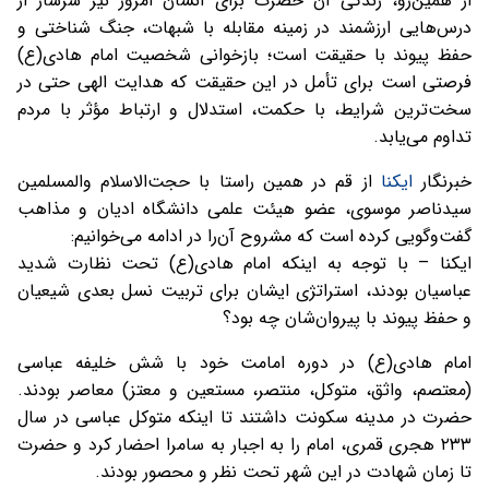
از همین‌رو، زندگی آن حضرت برای انسان امروز نیز سرشار از
درس‌هایی ارزشمند در زمینه مقابله با شبهات، جنگ شناختی و
حفظ پیوند با حقیقت است؛ بازخوانی شخصیت امام هادی(ع)
فرصتی است برای تأمل در این حقیقت که هدایت الهی حتی در
سخت‌ترین شرایط، با حکمت، استدلال و ارتباط مؤثر با مردم
تداوم می‌یابد.
خبرنگار
ایکنا
از قم در همین راستا با حجت‌الاسلام والمسلمین
سیدناصر موسوی، عضو هیئت علمی دانشگاه ادیان و مذاهب
گفت‌وگویی کرده است که مشروح آن‌را در ادامه می‌خوانیم:
ایکنا – با توجه به اینکه امام هادی(ع) تحت نظارت شدید
عباسیان بودند، استراتژی ایشان برای تربیت نسل بعدی شیعیان
و حفظ پیوند با پیروان‌شان چه بود؟
امام هادی(ع) در دوره امامت خود با شش خلیفه عباسی
(معتصم، واثق، متوکل، منتصر، مستعین و معتز) معاصر بودند.
حضرت در مدینه سکونت داشتند تا اینکه متوکل عباسی در سال
۲۳۳ هجری قمری، امام را به اجبار به سامرا احضار کرد و حضرت
تا زمان شهادت در این شهر تحت نظر و محصور بودند.