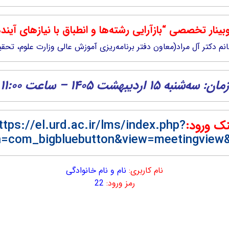
بینار تخصصی “بازآرایی رشته‌ها و انطباق با نیازهای آیند
خانم دکتر آل مراد(معاون دفتر برنامه‌ریزی آموزش عالی وزارت علوم، تحق
زمان: سه‌شنبه ۱۵ اردیبهشت ۱۴۰۵ – ساعت ۱۱:۰۰
نک ورود:
ttps://el.urd.ac.ir/lms/index.php?
n=com_bigbluebutton&view=meetingview
نام کاربری:
نام و نام خانوادگی
رمز ورود:
22