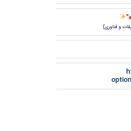
ه”
یقات و فناوری)
h
optio