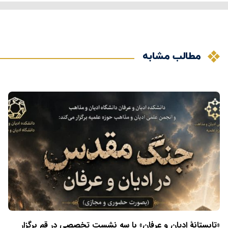
مطالب مشابه
«تابستانهٔ ادیان و عرفان» با سه نشست تخصصی در قم برگزار