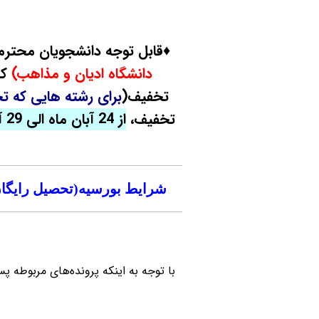
♦️قابل توجه دانشجویان محترم د
دانشگاه ادیان و مذاهب)
که
تخفیف(
برای رشته هایی که تخفیف90 درصدی
تخفیف،
از 24 آبان ماه الی 29 آبان ماه 1404
شرایط بورسیه(تحصیل رایگان) در مقطع دکتری و 
با توجه به اینکه پرونده‌های مربوطه 