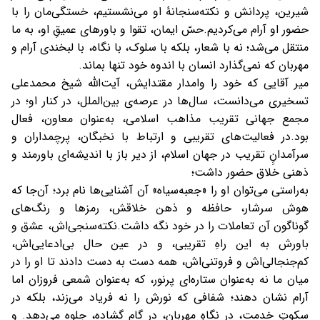
شیرین، پر‌دانش و نکته‌سنجانهٔ او می‌نشستیم، خستگی‌مان را با
حضور او آرام می‌کردیم.
حسّ ایمان، تقوا و باورهای عمیقِ او، به ما
منتقل می‌شد؛ نه با شعار، بلکه با سلوک، با نگاه، با لبخندی آرام و
مهربان که نمی‌گذارد انسان با اندوه خود تنها بماند.
میر آقایی که خود را وامدار مقتدایش، آیت‌الله شیخ محمدعلی
تسخیری می‌دانست، سال‌ها در عرصه‌ی بین‌الملل، در کنار او؛ در
مجمع جهانی تقریب مذاهب اسلامی، به‌عنوان معاون، فعال
بود.
در فعالیت‌های تقریبی و ارتباط با نخبگان، پرچمداران و
سرآمدان‌‌ِِ تقریب در جهان اسلام، از دیر باز با اندیشه‌ای باورمند و
ذهنی خلاق حضور داشت؛
به‌راستی می‌توان او را «جعبه‌سیاه» آن آشنایی‌ها نام برد؛ آن‌جا که
هوش سرشار، حافظه‌ و ذهن خلاقش، رمزها و رنگ‌های
گوناگون
آن تعاملات را در خود نگه داشت.
نکته‌سنجی‌اش، عشق و
باورش به این راهِ تقریبی، و در عین حال بی‌ادعایی‌اش،
کم‌جنجالی‌اش و فروتنی‌اش، همه دست به دست دادند تا او را در
میان ما نه به‌عنوان ستاره‌ای پرنور، که به‌عنوان شمعی فروزان اما
آرام نشان دهند؛ شفافی که نورش را نه فریاد می‌زند، بلکه در
سکوتِ خدمت، در نگاهِ مهربان، در گامِ گشاده، جلوه می‌دهد.
و