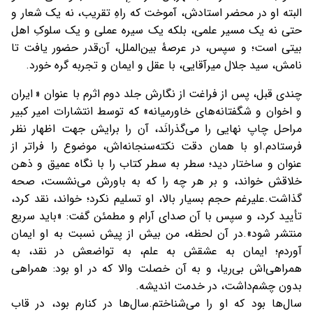
البته او در محضر استادش، آموخت که راهِ تقریب، نه یک شعار و
حتی نه یک مسیر علمی، بلکه یک سیره عملی و یک سلوکِ اهل
بیتی است؛ و سپس، در عرصهٔ بین‌الملل، آن‌قدر حضور یافت تا
نامش، سید جلال میرآقایی، با عقل و ایمان و تجربه گره خورد.
چندی قبل، پس از فراغت از نگارش جلد دوم اثرم با عنوان « ایران
و اخوان و شگفتانه‌های خاورمیانه» که توسط انتشارات امیر کبیر
مراحل چاپ نهایی را می‌گذرانَد، آن را برایش جهت اظهار نظر
فرستادم.
او با همان دقت نکته‌سنجانه‌اش، موضوع را فراتر از
عنوان و ساختار دید؛ سطر به سطر کتاب را با نگاه عمیق و ذهن
خلاقش خواند، و بر هر چه را که به باورش می‌نشست، صحه
گذاشت.
علیرغم حجم بسیار بالا، او تسلیم نکرد؛ خواند، نقد کرد،
تأیید کرد، و سپس با آن صدای آرام و مطمئن گفت: «باید سریع
منتشر شود».
در آن لحظه، من بیش از پیش نسبت به او ایمان
آوردم؛ ایمان به عشقش به علم، به تواضعش در نقد، به
همراهی‌اش بی‌ریا، و به آن خصلت والا که در او بود: همراهی
بدون چشم‌داشت، در خدمت اندیشه.
سال‌ها بود که او را می‌شناختم.
سال‌ها در کنارم بود، در قاب