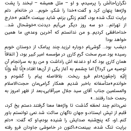
نگران!
حالَش را پرسیدم، و او – مثل همیشه – لبخند را پشت
واژه‌ها پنهان کرد و گفت:
«خدا را شکر، خوبم… در خانه‌ام. دلم
برایت تنگ شده بود، گفتم زنگی بزنم، شاید ببینمت.»
گفتم: «خارج
از تهرانم… دو سه روز دیگر می‌آیم دیدنت.»
خوشحال شد…
خداحافظی کردیم…
و من ندانستم که آخرین وعده‌ی ما همین
خواهد بود!
دیشب بود… گوشی‌ام دوباره لرزید.
چند پیامک از دوستان خوبم
رسیده بود.
سرم سخت گرمِ کاری در مؤسسه امير كبير بود، ( اتفاقاً
همان كارى بود كه او دغدغه اش راداشت و من رو به سرانجام آن
توصيه مى كرد!!)
اما چشمم به آغاز یکی از آن‌ها افتاد:
«إِنَّا لِلَّهِ وَإِنَّا
إِلَیْهِ رَاجِعُونَ»
دلم فرو ریخت. بلافاصله پیام را گشودم و
خواندم:
«متأسفانه باخبر شدیم همکار گرامی‌مان حجت‌الاسلام
والمسلمین جناب آقای سید جلال میرآقایی،
بعد از ظهر امروز به
رحمت خدا رفتند…»
نمی‌دانم چند لحظه گذشت تا واژه‌ها معنا گرفتند.
دستم یخ کرد،
قلبم از تپش ایستاد،
و جهان ناگهان ساکت شد.
نمى توانستم باور
کنم…
او، که پنج‌شنبه صدایش را شنیده بودم،
او که گفت: «دلم
برایت تنگ شده، ببینمت»،
اکنون در خاموشی جاودان فرو رفته