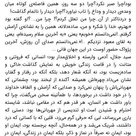
بود!
چرا صبر نکرد؟
چرا دو سه روز، همین فاصله‌ی کوتاه میان
وعده‌ی دیدار و وداع را تاب نیاورد؟!
چرا دیدار را ناتمام گذاشت!
و دردناکتر از آن…
چرا من تعلل کردم؟! چرا من… ؟
او گفته بود
«بهترم، خدا را شکر»
و من، ساده‌دلانه، همین را به نشانه‌ی آرامش
گرفتم…!
نمی‌دانستم «خوبم» یعنی «به آخرینِ سلام رسیده‌ام، يعنى
به لقاى معبود نزديكم ..!».
نمی‌دانستم صدای آن روزش، آخرین
پژواک حضور اوست در اين جهان فانى …
سيد جلال، آدمی وارسته و اخلاق‌مدار بود؛ انسانی که فروتنی و
متانت را در قامت زندگی خویش به نمایش گذاشت.
خاکی و
ساده‌زیست بود، نه آنکه شعار دهد، بلکه آنکه در رفتار و گفتار،
نشان می‌داد.
چهره‌اش همیشه آکنده از لبخند بود؛ چشمانی که
مهربانی‌اش را پنهان نمی‌کرد و صدایی که آرامش و الطاف خداوند
را در خود داشت.
در برخوردها، با طمأنینه سخن می‌گفت، چرا که
باور داشت هر انسان، هر قدر هم که در مقامی نباشد، شایسته
احترام و شنیدن است.
او تندیسی از مهربانی‌ها بود: دستی که
یاری می‌رساند، لبی که حرفی گرم می‌زد، قلبی که با کسانی که درد
داشتند، شریک می‌شد.
و در همه‌حال، آنچه برجسته بود، ایمان او
بود، ایمانِ نه صرفاً در نماز و ذکر، بلکه ایمانِ در زندگی، ایمانِ در