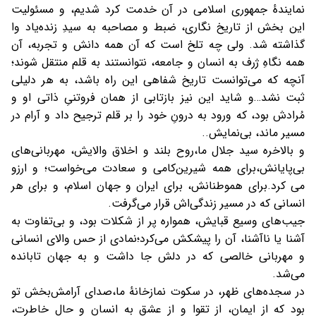
نمایندهٔ جمهوری اسلامی در آن خدمت کرد شديم، و مسئولیت
این بخش از تاریخ نگاری، ضبط و مصاحبه به سیدِ زنده‌یاد وا
گذاشته شد.
ولی چه تلخ است که آن همه دانش و تجربه، آن
همه نگاهِ ژرف به انسان و جامعه، نتوانستند به قلم منتقل شوند؛
آنچه که می‌توانست تاریخ شفاهی این راه باشد، به هر دلیلی
ثبت نشد…
و شاید این نیز بازتابی از همان فروتنیِ ذاتی او و
مُرادش بود، که ورود به درونِ خود را بر قلم ترجیح داد و آرام در
مسیر ماند، بی‌نمایش..
و بالاخره سید جلال ما،
روح بلند و اخلاق والایش، مهربانی‌های
بی‌پایانش،
برای همه شیرین‌کامی و سعادت می‌خواست؛ و ارزو
می کرد.
برای هموطنانش، برای ایران و جهان اسلام، و برای هر
انسانی که در مسیر زندگی‌اش قرار می‌گرفت.
جیب‌های وسیع قبایش، همواره پر از شکلات بود، و بی‌تفاوت به
آشنا یا ناآشنا، آن را پیشکش می‌کرد؛
نمادی از حس والای انسانی
و مهربانی خالصی که در دلش جا داشت و به جهان تابانده
می‌شد.
در سجده‌های ظهر، در سکوت نمازخانهٔ ما،
صدای آرامش‌بخش تو
بود که از ایمان، از تقوا و از عشق به انسان و
حال خاطرت،