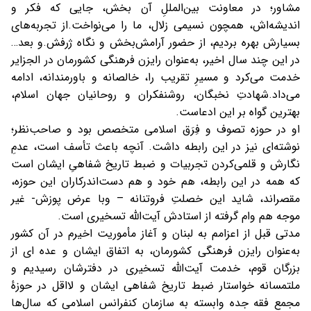
مشاور؛ در معاونت بین‌المللِ آن‌ بخش، جایی که فکر و
اندیشه‌اش، همچون نسیمی زلال، ما را می‌نواخت.
از تجربه‌های
بسیارش بهره بردیم، از حضور آرامش‌بخش و نگاه ژرفش.
و بعد…
در این چند سال اخیر، به‌عنوان رایزن فرهنگی کشورمان در الجزایر
خدمت می‌کرد و مسیرِ تقریب را، خالصانه و باورمندانه، ادامه
می‌داد.
شهادتِ نخبگان، روشنفکران و روحانیان جهان اسلام،
بهترین گواه بر این ادعاست.
او در حوزه تصوف و فِرَق اسلامی متخصص بود و صاحب‌نظر؛
نوشته‌ای نیز در این رابطه داشت. آنچه باعث تأسف است، عدمِ
نگارش و قلمی‌کردن تجربیات و ضبط تاریخ شفاهیِ ایشان است
که همه در این رابطه، هم خود و هم دست‌اندرکاران این حوزه،
مقصراند، شاید این خصلتِ فروتنانه – وبا عرض پوزش- غير
موجه هم وام گرفته از استادش آیت‌الله تسخیری است.
مدتی قبل از اعزامم به لبنان و آغاز مأموریت اخیرم در آن کشور
به‌عنوان رایزن فرهنگی کشورمان، به اتفاق ایشان و عده اى از
بزرگان قوم، خدمت آیت‌الله تسخیری در دفترشان رسیدیم و
ملتمسانه خواستار ضبط تاریخ شفاهی ایشان و لااقل در حوزهٔ
مجمع فقه جده وابسته به سازمان کنفرانس اسلامی که سال‌ها