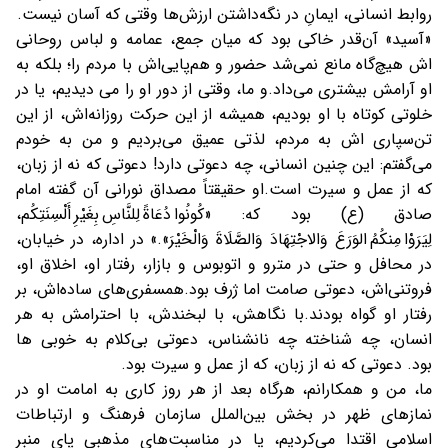
روابط انسانی، ایمانِ در نگه‌داشتن ارزش‌ها وقتی که آسان نیست.
«آسید» آن‌قدر خاکی بود که میان جمع، عمامه و لباس روحانی
اش هیچ‌گاه مانع نمی‌شد حضور و هم‌پایی‌اش با مردم را؛ بلکه به
او آرامش بیشتری می‌داد.
و ما، وقتی از دور او را می‌ ديديم، یا در
خلوتی کوتاه با او بوديم، همیشه از این حرکت روزانه‌اش، از این
تن‌سپاری اش به مردم، لذتی عمیق می‌برديم و من به خودم
می‌گفتم: این ‌چنین انسانی، چه دعوتی دارد! دعوتی که نه از زبان،
که از عمل و سیرت است.
او حقیقتاً مصداق نورانی آن گفته امام
صادق (ع) بود كه: «کُونُوا دُعَاةً لِلنَّاسِ بِغَیْرِ أَلْسِنَتِكُم،
لِیَرَوْا مِنكُمُ الوَرَعَ وَالاجْتِهَادَ وَالصَّلَاةَ وَالْخَیْرَ».»
در اداره، در خیابان،
در محافل و حتی در مترو و اتوبوس و بازار، رفتار او، اخلاق او،
فروتنی‌اش، دعوتی صامت اما ژرف بود.
همسفری‌های ساده‌اش، بر
رفتار او گواه بودند.
با نگاهش، با لبخندش، با احترامش به هر
انسان، چه شناخته چه نانشناس، دعوتی بی‌کلام به خوبی ها
بود.
دعوتی که نه از زبان، که از عمل و سیرت بود.
ما، من و همکارانم، هرگاه بعد از هر روز کاری به امامت او در
نمازهای ظهر در بخش بین‌الملل سازمان فرهنگ و ارتباطات
اسلامی اقتدا می‌کردیم، یا در مناسبت‌های مذهبی پای منبر