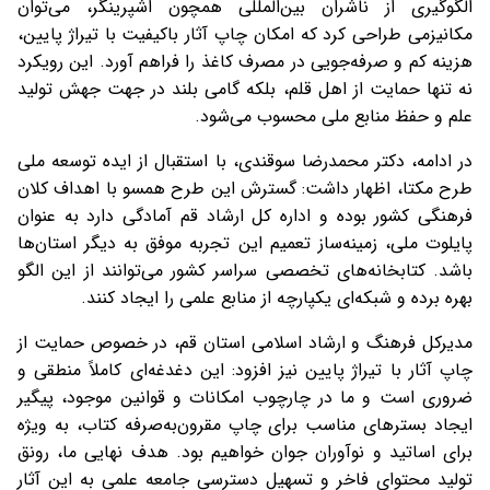
الگوگیری از ناشران بین‌المللی همچون اشپرینگر، می‌توان
مکانیزمی طراحی کرد که امکان چاپ آثار باکیفیت با تیراژ پایین،
هزینه کم و صرفه‌جویی در مصرف کاغذ را فراهم آورد. این رویکرد
نه تنها حمایت از اهل قلم، بلکه گامی بلند در جهت جهش تولید
علم و حفظ منابع ملی محسوب می‌شود.
در ادامه، دکتر محمدرضا سوقندی، با استقبال از ایده توسعه ملی
طرح مکتا، اظهار داشت: گسترش این طرح همسو با اهداف کلان
فرهنگی کشور بوده و اداره کل ارشاد قم آمادگی دارد به عنوان
پایلوت ملی، زمینه‌ساز تعمیم این تجربه موفق به دیگر استان‌ها
باشد. کتابخانه‌های تخصصی سراسر کشور می‌توانند از این الگو
بهره برده و شبکه‌ای یکپارچه از منابع علمی را ایجاد کنند.
مدیرکل فرهنگ و ارشاد اسلامی استان قم، در خصوص حمایت از
چاپ آثار با تیراژ پایین نیز افزود: این دغدغه‌ای کاملاً منطقی و
ضروری است و ما در چارچوب امکانات و قوانین موجود، پیگیر
ایجاد بسترهای مناسب برای چاپ مقرون‌به‌صرفه کتاب، به ویژه
برای اساتید و نوآوران جوان خواهیم بود. هدف نهایی ما، رونق
تولید محتوای فاخر و تسهیل دسترسی جامعه علمی به این آثار