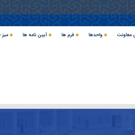
 معاونت
واحدها
فرم ها
آیین نامه ها
میز 