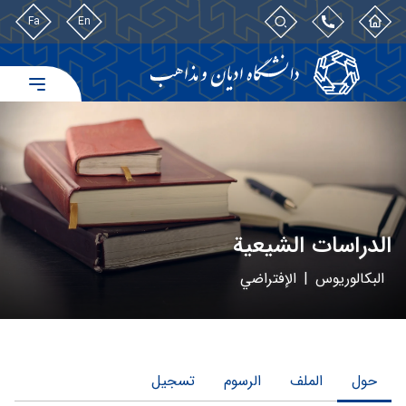
Fa
En
الدراسات الشيعية
البكالوريوس
|
الإفتراضي
حول
الملف
الرسوم
تسجیل